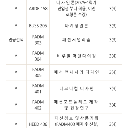
디 자 인 론(2025-1학기
〃
ARDE 158
진입생 부터 적용, 이전
3(3)
조형론 수강)
〃
BUSS 205
마 케 팅 원 론
3(3)
FADM
전공선택
패 션 저 널 리 즘
3(3)
303
FADM
〃
비 주 얼 머 천 다 이 징
3(4)
304
FADM
〃
패 션 액 세 서 리 디 자 인
3(4)
305
FADM
〃
테 크 니 컬 디 자 인
3(3)
401
FADM
패 션 포 트 폴 리 오 제 작
〃
3(4)
402
및 현 장 연 구
패 션 정 보 및 상 품 기 획
〃
HEED 436
(FADM403 폐지 후 신설,
3(4)