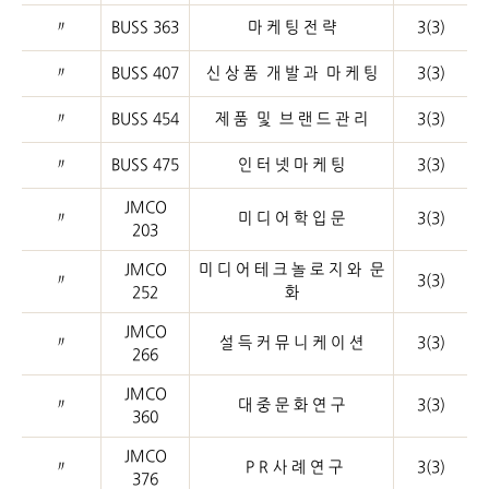
〃
BUSS 363
마 케 팅 전 략
3(3)
〃
BUSS 407
신 상 품 개 발 과 마 케 팅
3(3)
〃
BUSS 454
제 품 및 브 랜 드 관 리
3(3)
〃
BUSS 475
인 터 넷 마 케 팅
3(3)
JMCO
〃
미 디 어 학 입 문
3(3)
203
JMCO
미 디 어 테 크 놀 로 지 와 문
〃
3(3)
252
화
JMCO
〃
설 득 커 뮤 니 케 이 션
3(3)
266
JMCO
〃
대 중 문 화 연 구
3(3)
360
JMCO
〃
P R 사 례 연 구
3(3)
376