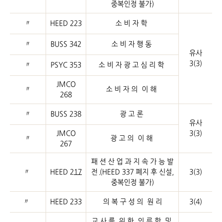
중복인정 불가)
〃
HEED 223
소 비 자 학
〃
BUSS 342
소 비 자 행 동
유사
3(3)
〃
PSYC 353
소 비 자 광 고 심 리 학
JMCO
〃
소 비 자 의 이 해
268
〃
BUSS 238
광 고 론
유사
JMCO
3(3)
〃
광 고 의 이 해
267
패 션 산 업 과 지 속 가 능 발
〃
HEED 2
17
전
(
HEED 337 폐지 후 신설,
3(3)
중복인정 불가)
〃
HEED 233
의 복 구 성 의 원 리
3(4)
교 사 를 위 한 의 류 학 및