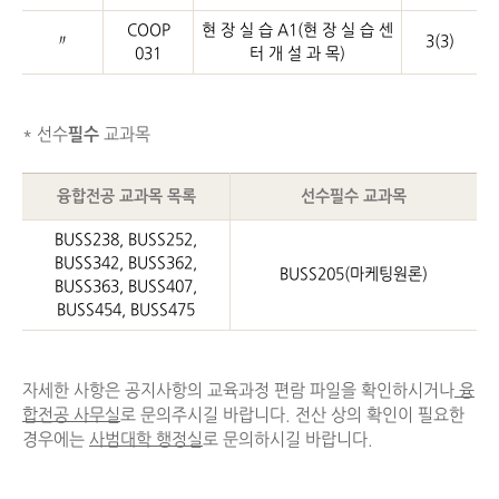
COOP
현 장 실 습 A1(현 장 실 습 센
〃
3(3)
031
터 개 설 과 목)
* 선수
필수
교과목
융합전공 교과목 목록
선수필수 교과목
BUSS238, BUSS252,
BUSS342, BUSS362,
BUSS205(마케팅원론)
BUSS363, BUSS407,
BUSS454, BUSS475
자세한 사항은 공지사항의 교육과정 편람 파일을 확인하시거나
융
합전공 사무실
로 문의주시길 바랍니다. 전산 상의 확인이 필요한
경우에는
사범대학 행정실
로 문의하시길 바랍니다.