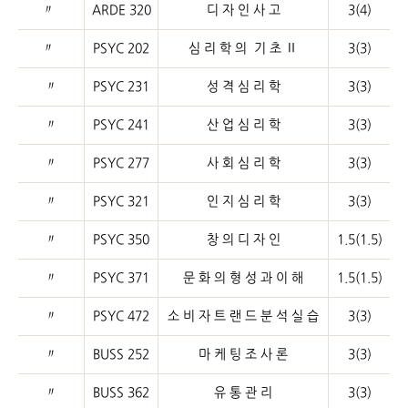
〃
ARDE 320
디 자 인 사 고
3(4)
〃
PSYC 202
심 리 학 의 기 초 Ⅱ
3(3)
〃
PSYC 231
성 격 심 리 학
3(3)
〃
PSYC 241
산 업 심 리 학
3(3)
〃
PSYC 277
사 회 심 리 학
3(3)
〃
PSYC 321
인 지 심 리 학
3(3)
〃
PSYC 350
창 의 디 자 인
1.5(1.5)
〃
PSYC 371
문 화 의 형 성 과 이 해
1.5(1.5)
〃
PSYC 472
소 비 자 트 랜 드 분 석 실 습
3(3)
〃
BUSS 252
마 케 팅 조 사 론
3(3)
〃
BUSS 362
유 통 관 리
3(3)