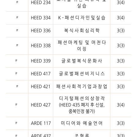
〃
HEED 234
3(4)
실 습
〃
HEED 334
K - 패 션 디 자 인 및 실 습
3(4)
〃
HEED 336
복 식 사 회 심 리 학
3(3)
패 션 마 케 팅 및 머 천 다
〃
HEED 338
3(3)
이 징
〃
HEED 339
글 로 벌 복 식 문 화 사
3(3)
〃
HEED 417
글 로 벌 패 션 비 지 니 스
3(3)
〃
HEED 421
패 션 사 회 적 기 업 과 창 업
3(3)
디 지 털 패 션 의 상 창 작
〃
HEED 427
(HEED 435 폐지 후 신설,
3(4)
중복인정 불가)
〃
ARDE 117
미 디 어 와 예 술 언 어
3(3)
〃
ARDE 437
조 형 론
3(3)