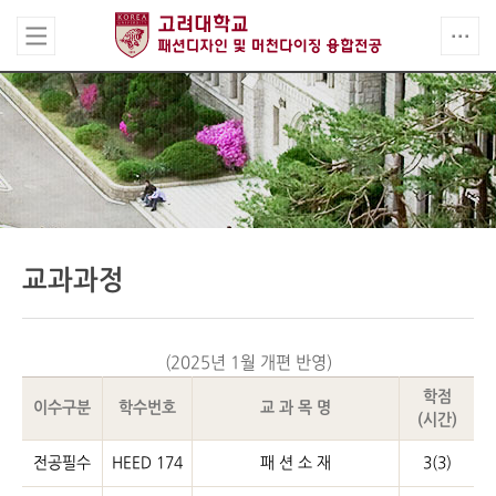
교과과정
(2025년 1월 개편 반영)
학점
이수구분
학수번호
교 과 목 명
(시간)
전공필수
HEED 174
패 션 소 재
3(3)